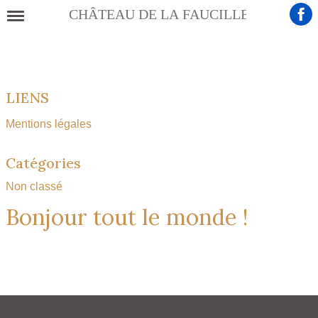
Présentation
LIENS
Histoire
Mentions légales
Eléments remarquables
Catégories
Galerie photos
Non classé
Bonjour tout le monde !
Le château en vidéo
Informations pratiques