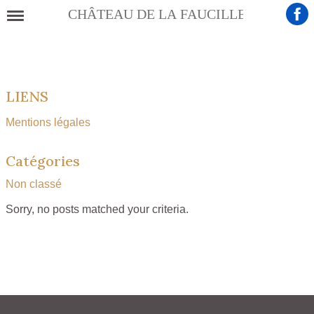
Présentation
LIENS
Histoire
Mentions légales
Eléments remarquables
Catégories
Galerie photos
Non classé
Sorry, no posts matched your criteria.
Le château en vidéo
Informations pratiques